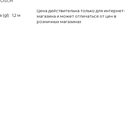
BOSCH
Цена действительна только для интернет-
 (gl)
:
1,2 м
магазина и может отличаться от цен в
розничных магазинах