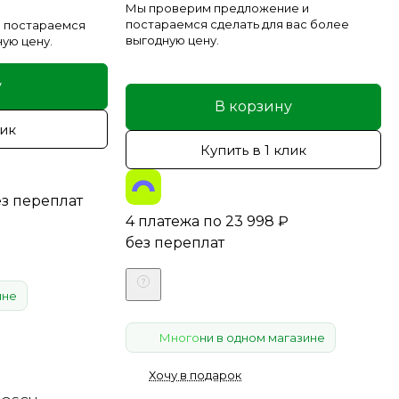
Мы проверим предложение и
постараемся сделать для вас более
 постараемся
выгодную цену.
ную цену.
у
В корзину
лик
Купить в 1 клик
ез переплат
4 платежа по
23 998
₽
без переплат
ине
Много
ни в одном магазине
Хочу в подарок