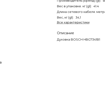
Производитель (Бренд) (gl)
:
Вес в упаковке. кг (gl)
:
41.4
Длина сетевого кабеля. метра
Вес, кг (gl)
:
34,1
Все характеристики
Описание
Духовка BOSCH HBG7341B1
а