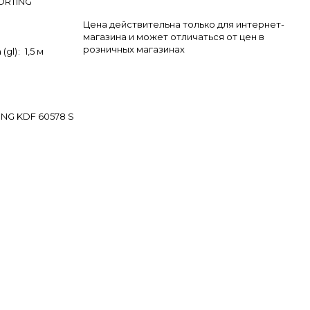
ORTING
Цена действительна только для интернет-
магазина и может отличаться от цен в
розничных магазинах
(gl)
:
1,5 м
NG KDF 60578 S