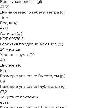
Вес в упаковке. кг (gl)
47.35
Длина сетевого кабеля. метра (gl)
1,5 м
Вес, кг (gl)
42,8
Артикул (gl)
KDF 60578 S
Гарантия продавца. месяцев (gl)
24 месяца
Уровень шума, Дб
49
Дисплей (gl)
Есть
Размер в упаковке Высота, см (gl)
89
Размер в упаковке Глубина, см (gl)
67,2
Защита от протечек
есть
Размер в упаковке Ширина, см (gl)