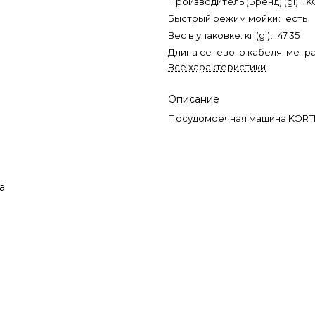
Производитель (Бренд) (gl)
:
K
Быстрый режим мойки
:
есть
Вес в упаковке. кг (gl)
:
47.35
Длина сетевого кабеля. метра 
Все характеристики
Описание
Посудомоечная машина KORTI
а