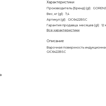
Характеристики
Производитель (Бренд) (gl)
:
GORENJ
Вес, кг (gl)
:
7,4
Артикул (gl)
:
GIC6422BSC
Гарантия продавца. месяцев (gl)
:
12
Все характеристики
Описание
Варочная поверхность индукционн
GIC6422BSC
а