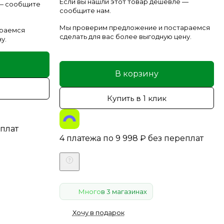
Если вы нашли этот товар дешевле —
 — сообщите
сообщите нам.
Мы проверим предложение и постараемся
араемся
сделать для вас более выгодную цену.
у.
В корзину
Купить в 1 клик
еплат
4 платежа по
9 998
₽
без переплат
Много
в 3 магазинах
Хочу в подарок