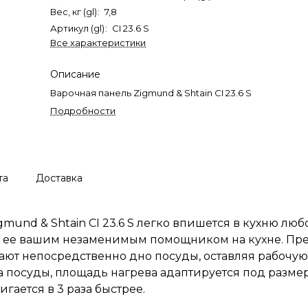
Вес, кг (gl)
:
7,8
Артикул (gl)
:
CI 23.6 S
Все характеристики
Описание
Варочная панель Zigmund & Shtain CI 23.6 S
Подробности
та
Доставка
und & Shtain CI 23.6 S легко впишется в кухню люб
т ее вашим незаменимым помощником на кухне. Пр
ают непосредственно дно посуды, оставляя рабочую
посуды, площадь нагрева адаптируется под размер
гается в 3 раза быстрее.