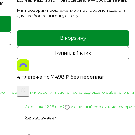
Если вы нашли этот товар дешевле — сообщите нам.
ля
Мы проверим предложение и постараемся сделать
для вас более выгодную цену.
В корзину
Купить в 1 клик
4 платежа по
7 498
₽
без переплат
риентировочным и рассчитывается со следующего рабочего дня 
Указанный срок является орие
Доставка 12-16 дней
Хочу в подарок