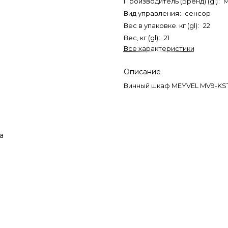
Производитель (Бренд) (gl)
:
M
Вид управления
:
сенсор
Вес в упаковке. кг (gl)
:
22
Вес, кг (gl)
:
21
Все характеристики
Описание
Винный шкаф MEYVEL MV9-KS
а