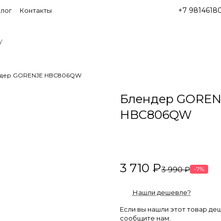
+7 9814618
лог
Контакты
дер GORENJE HBC806QW
Блендер GOREN
HBC806QW
3 710 ₽
3 990 ₽
-7%
Нашли дешевле?
Если вы нашли этот товар де
сообщите нам.