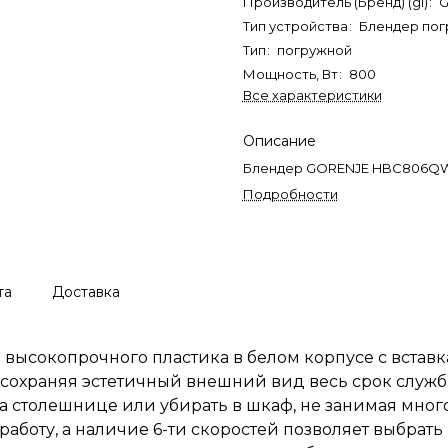
Производитель (Бренд) (gl)
:
G
Тип устройства
:
Блендер по
Тип
:
погружной
Мощность, Вт
:
800
Все характеристики
Описание
Блендер GORENJE HBC806Q
Подробности
та
Доставка
высокопрочного пластика в белом корпусе с вставк
, сохраняя эстетичный внешний вид весь срок служ
а столешнице или убирать в шкаф, не занимая много
работу, а наличие 6-ти скоростей позволяет выбра