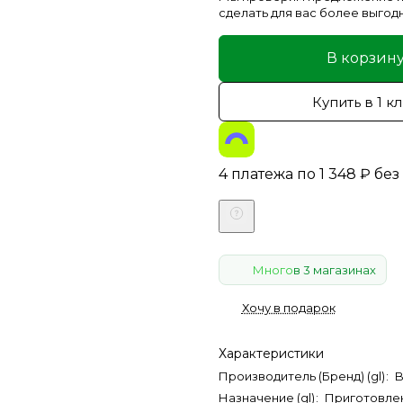
сделать для вас более выгод
В корзин
Купить в 1 к
4 платежа по
1 348
₽
без
Много
в 3 магазинах
Хочу в подарок
Характеристики
Производитель (Бренд) (gl)
:
Назначение (gl)
:
Приготовле