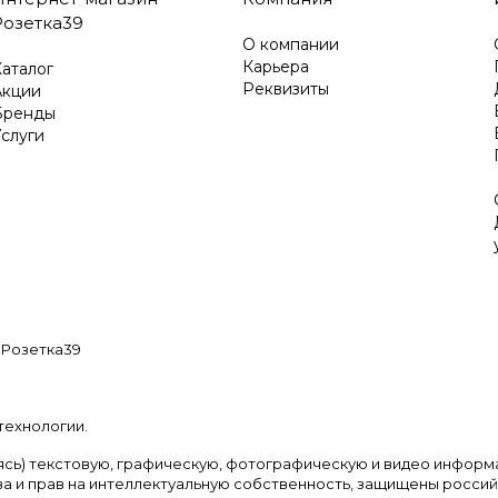
Розетка39
О компании
Карьера
аталог
Реквизиты
Акции
Бренды
слуги
 Розетка39
технологии
.
аясь) текстовую, графическую, фотографическую и видео информ
а и прав на интеллектуальную собственность, защищены росси