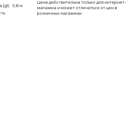
Цена действительна только для интернет-
 (gl)
:
0,8 м
магазина и может отличаться от цен в
сть
розничных магазинах