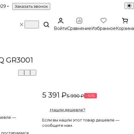
029
Заказать звонок
Войти
Сравнение
Избранное
Корзина
Q GR3001
5 391 ₽
5 990 ₽
-10%
Нашли дешевле?
шевле —
Если вы нашли этот товар дешевле —
сообщите нам.
 постараемся