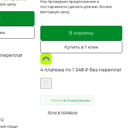
Мы проверим предложение и
ную цену.
постараемся сделать для вас более
выгодную цену.
у
лик
В корзину
Купить в 1 клик
 переплат
4 платежа по
1 348
₽
без переплат
Много
в 3 магазинах
Хочу в подарок
BQ
ние пищи