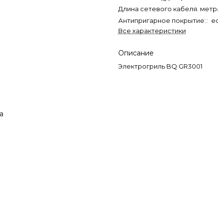
Длина сетевого кабеля. метра
Антипригарное покрытие:
:
е
Все характеристики
Описание
Электрогриль BQ GR3001
а