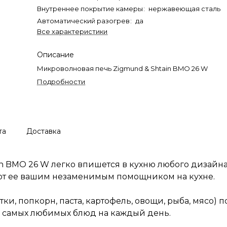
Внутреннее покрытие камеры
:
нержавеющая сталь
Автоматический разогрев
:
да
Все характеристики
Описание
Микроволновая печь Zigmund & Shtain BMO 26 W
Подробности
та
Доставка
 BMO 26 W легко впишется в кухню любого дизайна.
ют ее вашим незаменимым помощником на кухне.
и, попкорн, паста, картофель, овощи, рыба, мясо) 
ля самых любимых блюд на каждый день.