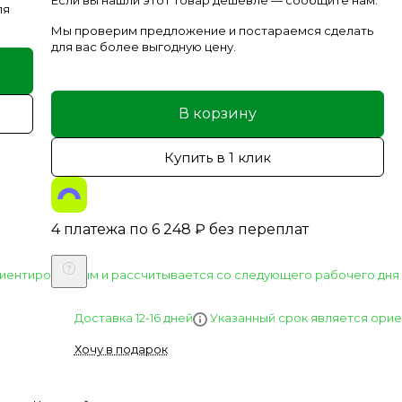
Если вы нашли этот товар дешевле — сообщите нам.
ля
Мы проверим предложение и постараемся сделать
для вас более выгодную цену.
В корзину
Купить в 1 клик
4 платежа по
6 248
₽
без переплат
риентировочным и рассчитывается со следующего рабочего дня 
Указанный срок является орие
Доставка 12-16 дней
Хочу в подарок