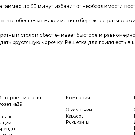
а таймер до 95 минут избавит от необходимости пос
ени, что обеспечит максимально бережное размораж
оротным столом обеспечивает быстрое и равномерно
дать хрустящую корочку. Решетка для гриля есть в 
Интернет-магазин
Компания
Розетка39
О компании
Карьера
аталог
Реквизиты
Акции
Бренды
слуги