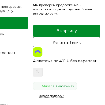
Мы проверим предложение и
 постараемся
постараемся сделать для вас более
ную цену.
выгодную цену.
у
В корзину
лик
Купить в 1 клик
переплат
4 платежа по
401
₽
без переплат
Много
в 3 магазинах
Хочу в подарок