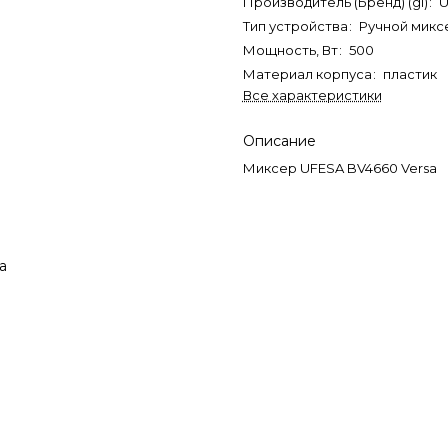
Производитель (Бренд) (gl)
:
U
Тип устройства
:
Ручной микс
Мощность, Вт
:
500
Материал корпуса
:
пластик
Все характеристики
Описание
Миксер UFESA BV4660 Versa
а