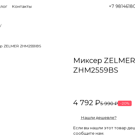
+7 9814618
лог
Контакты
р ZELMER ZHM2559BS
Миксер ZELMER
ZHM2559BS
4 792 ₽
5 990 ₽
-20%
Нашли дешевле?
Если вы нашли этот товар де
сообщите нам.