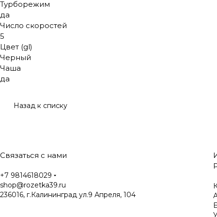
Турборежим
да
Число скоростей
5
Цвет (gl)
Черный
Чаша
да
Назад к списку
Связаться с нами
+7 9814618029
shop@rozetka39.ru
К
236016, г.Калининград ул.9 Апреля, 104
У