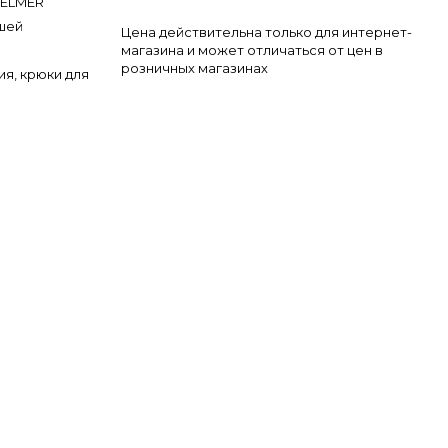
ELMER
шей
Цена действительна только для интернет-
магазина и может отличаться от цен в
розничных магазинах
ия, крюки для