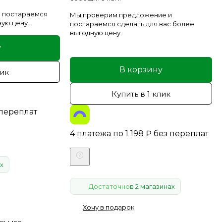
 постараемся
Мы проверим предложение и
ную цену.
постараемся сделать для вас более
выгодную цену.
у
В корзину
лик
Купить в 1 клик
 переплат
4 платежа по
1 198
₽
без переплат
х
Достаточно
в 2 магазинах
Хочу в подарок