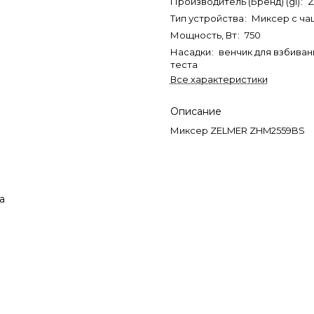
Производитель (Бренд) (gl)
:
Z
Тип устройства
:
Миксер с ча
Мощность, Вт
:
750
Насадки
:
венчик для взбиван
теста
Все характеристики
Описание
Миксер ZELMER ZHM2559BS
а