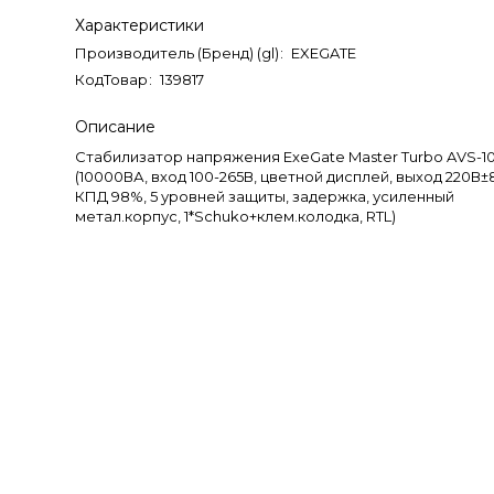
Характеристики
Производитель (Бренд) (gl)
:
EXEGATE
КодТовар
:
139817
Описание
Стабилизатор напряжения ExeGate Master Turbo AVS-1
(10000ВА, вход 100-265В, цветной дисплей, выход 220В±
КПД 98%, 5 уровней защиты, задержка, усиленный
метал.корпус, 1*Schuko+клем.колодка, RTL)