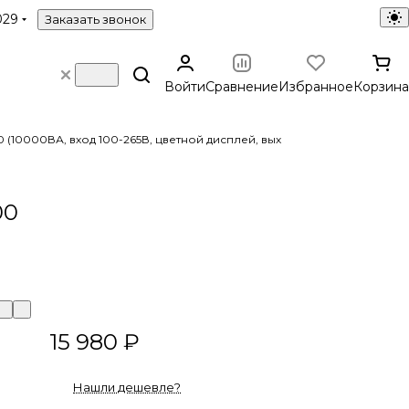
029
Заказать звонок
Войти
Сравнение
Избранное
Корзина
 (10000ВА, вход 100-265В, цветной дисплей, вых
00
15 980 ₽
Нашли дешевле?