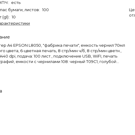
СНПЧ
:
есть
апас бумаги, листов
:
100
Це
от
 (gl)
:
10
арактеристики
ание
ер A4 EPSON L8050, "фабрика печати", емкость чернил 70мл
го цвета, 6-цветная печать, 8 стр/мин ч/б, 8 стр/мин цветн.,
1440 dpi, подача: 100 лист., подключение USB, WiFI, печать
рафий, емкости с чернилами 108: черный T09C1, голубой
, малиновый T09C3, желтый T09C4, светло-голубой T09C5,
ло-малиновый T09C6
а