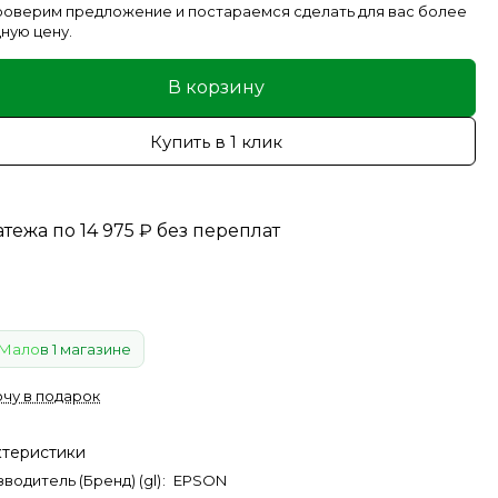
оверим предложение и постараемся сделать для вас более
ную цену.
В корзину
Купить в 1 клик
атежа по
14 975
₽
без переплат
Мало
в 1 магазине
очу в подарок
ктеристики
водитель (Бренд) (gl)
:
EPSON