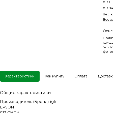
013 
013 З
Вес, кг
Все х
Опис
Принт
каждо
5760x
фотог
T09C2
свет
Характеристики
Как купить
Оплата
Доставк
Общие характеристики
Производитель (Бренд) (gl)
EPSON
013 СНПЧ