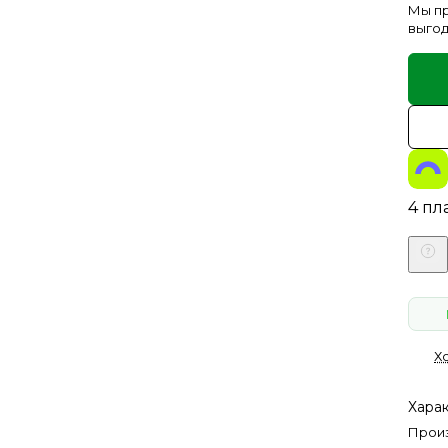
Мы пр
выгод
4 пл
Х
Хара
Произ