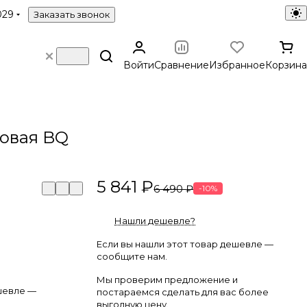
029
Заказать звонок
Войти
Сравнение
Избранное
Корзина
овая BQ
5 841 ₽
6 490 ₽
-10%
Нашли дешевле?
Если вы нашли этот товар дешевле —
сообщите нам.
Мы проверим предложение и
шевле —
постараемся сделать для вас более
выгодную цену.