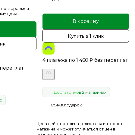
 постараемся
ную цену.
В корзину
у
Купить в 1 клик
лик
4 платежа по
1 460
₽
без переплат
 переплат
Достаточно
в 2 магазинах
х
Хочу в подарок
Цена действительна только для интернет-
магазина и может отличаться от цен в
розничных магазинах