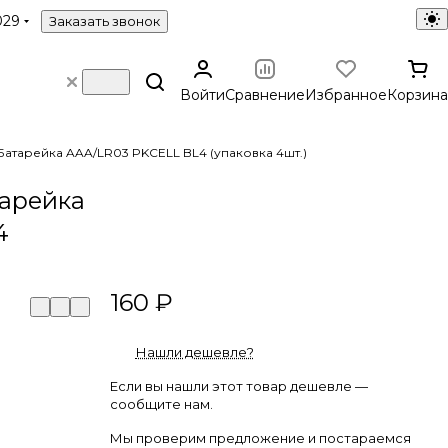
029
Заказать звонок
Войти
Сравнение
Избранное
Корзина
Батарейка AAA/LR03 PKCELL BL4 (упаковка 4шт.)
тарейка
4
160 ₽
Нашли дешевле?
Если вы нашли этот товар дешевле —
сообщите нам.
Мы проверим предложение и постараемся