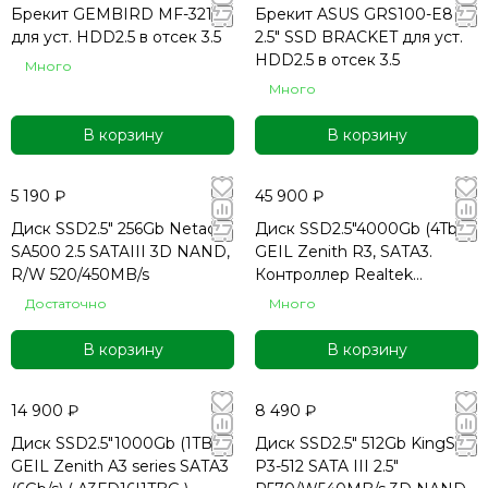
Брекит GEMBIRD MF-321
Брекит ASUS GRS100-E8
для уст. HDD2.5 в отсек 3.5
2.5" SSD BRACKET для уст.
HDD2.5 в отсек 3.5
Много
Много
В корзину
В корзину
5 190 ₽
45 900 ₽
Диск SSD2.5" 256Gb Netac
Диск SSD2.5"4000Gb (4Tb)
SA500 2.5 SATAIII 3D NAND,
GEIL Zenith R3, SATA3.
R/W 520/450MB/s
Контроллер Realtek
RLK5766, чипы памяти
Достаточно
Много
INTEL QLC.
В корзину
В корзину
14 900 ₽
8 490 ₽
Диск SSD2.5"1000Gb (1TB)
Диск SSD2.5" 512Gb KingSpe
GEIL Zenith A3 series SATA3
P3-512 SATA III 2.5"