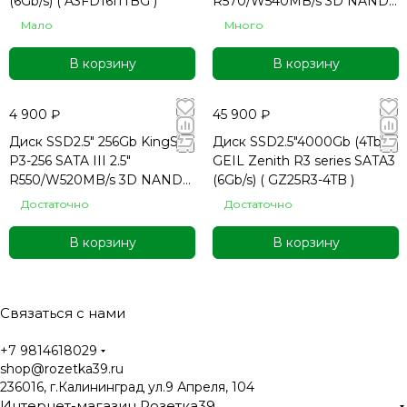
(6Gb/s) ( A3FD16I1TBG )
R570/W540MB/s 3D NAND
MTBF 1M 65000/70000
Мало
Много
IOPS 240TB
В корзину
В корзину
4 900 ₽
45 900 ₽
Диск SSD2.5" 256Gb KingSpe
Диск SSD2.5"4000Gb (4Tb)
P3-256 SATA III 2.5"
GEIL Zenith R3 series SATA3
R550/W520MB/s 3D NAND
(6Gb/s) ( GZ25R3-4TB )
MTBF 1M 65000/70000
Достаточно
Достаточно
IOPS 120TB
В корзину
В корзину
Связаться с нами
+7 9814618029
shop@rozetka39.ru
236016, г.Калининград ул.9 Апреля, 104
Интернет-магазин Розетка39