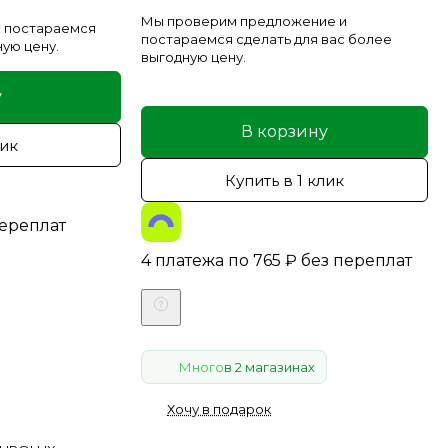
Мы проверим предложение и
 постараемся
постараемся сделать для вас более
ную цену.
выгодную цену.
у
В корзину
лик
Купить в 1 клик
переплат
4 платежа по
765
₽
без переплат
Много
в 2 магазинах
Хочу в подарок