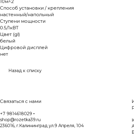
10м^2
Способ установки / крепления
настенный/напольный
Ступени мощности
0.5/1кВТ
Цвет (gl)
белый
Цифровой дисплей
нет
Назад к списку
Связаться с нами
+7 9814618029
shop@rozetka39.ru
К
236016, г.Калининград ул.9 Апреля, 104