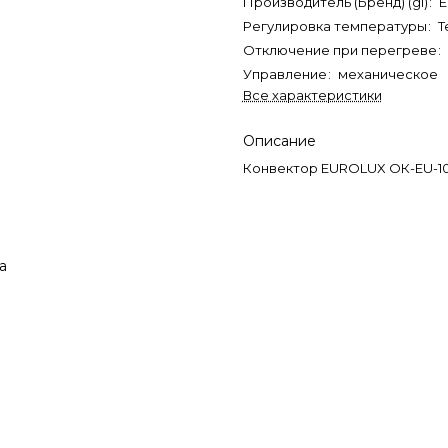
Производитель (Бренд) (gl)
:
Регулировка температуры
:
Т
Отключение при перегреве
:
Управление
:
механическое
Все характеристики
Описание
Конвектор EUROLUX ОК-EU-10
а