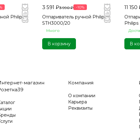
3 591 ₽
11 150
%
-10%
3 990 ₽
ной Philips
Отпариватель ручной Philips
Отпари
STH3000/20
Philip
Много
Дост
В корзину
В ко
Интернет-магазин
Компания
Розетка39
О компании
Карьера
аталог
Реквизиты
Акции
Бренды
слуги