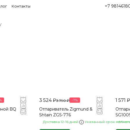
+7 9814618
лог
Контакты
3 524 ₽
1 571 
%
-7%
3 790 ₽
чной BQ
Отпариватель Zigmund &
Отпар
Shtain ZGS-776
SG100
Доставка 12-16 дней
Указанный срок являет
Мног