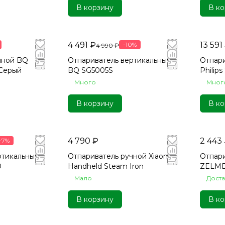
В корзину
В ко
4 491 ₽
13 591
-10%
4 990 ₽
чной BQ
Отпариватель вертикальный
Отпари
Серый
BQ SG5005S
Philip
Много
Мног
В корзину
В ко
4 790 ₽
2 443
-7%
ртикальный
Отпариватель ручной Xiaomi
Отпари
0
Handheld Steam Iron
ZELME
Мало
Дост
В корзину
В ко