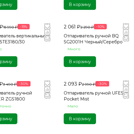
рзину
В корзину
 ₽
2 061 ₽
-15%
-10%
15 990 ₽
2 290 ₽
ватель вертикальный
Отпариватель ручной BQ
s STE3180/30
SG2001H Черный/Серебро
о
Много
рзину
В корзину
 ₽
2 093 ₽
-30%
-30%
3 490 ₽
2 990 ₽
ватель ручной
Отпариватель ручной UFESA
R ZGS1800
Pocket Mist
аточно
Мало
рзину
В корзину