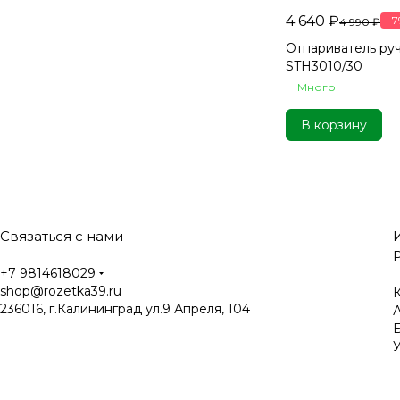
4 640 ₽
-7
4 990 ₽
Отпариватель руч
STH3010/30
Много
В корзину
Связаться с нами
+7 9814618029
shop@rozetka39.ru
К
236016, г.Калининград ул.9 Апреля, 104
У