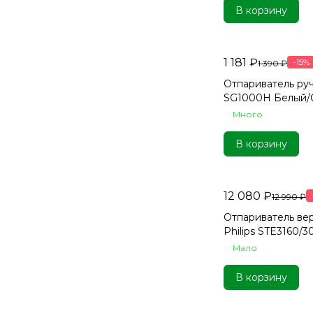
В корзину
1 181 ₽
-15%
1 390 ₽
Отпариватель ру
SG1000H Белый/
Много
В корзину
12 080 ₽
12 990 ₽
Отпариватель ве
Philips STE3160/3
Мало
В корзину