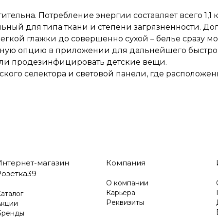
льна. Потребление энергии составляет всего 1,1 кВт/
льный для типа ткани и степени загрязненности. 
егкой глажки до совершенно сухой – белье сразу мо
бную опцию в приложении для дальнейшего быстрог
или продезинфицировать детские вещи.
кого селектора и световой панели, где располож
Интернет-магазин
Компания
Розетка39
О компании
Карьера
аталог
Реквизиты
Акции
Бренды